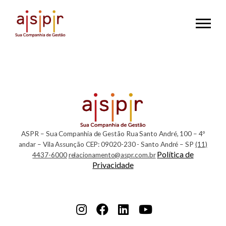
Menu
Publicação
do
Ato
Conjunto
ASPR – Sua Companhia de Gestão
Rua Santo André, 100 – 4º
RFB/CGIBS
andar – Vila Assunção
CEP: 09020-230 - Santo André – SP
(11)
Política de
4437-6000
relacionamento@aspr.com.br
nº
Privacidade
01/25
e
Instagram
Facebook
LinkedIn
YouTube