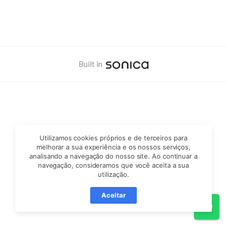
a
Moratória
de
Built in
Penalidades
para
IBS
e
Utilizamos cookies próprios e de terceiros para
melhorar a sua experiência e os nossos serviços,
analisando a navegação do nosso site. Ao continuar a
CBS
navegação, consideramos que você aceita a sua
utilização.
Aceitar
Wh