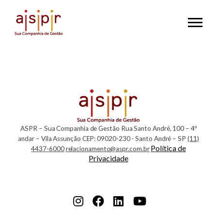
Menu
OS
4
Cs
NA
ASPR – Sua Companhia de Gestão
Rua Santo André, 100 – 4º
ESCADA
andar – Vila Assunção
CEP: 09020-230 - Santo André – SP
(11)
Política de
4437-6000
relacionamento@aspr.com.br
DE
Privacidade
MATURIDADE
DA
Instagram
Facebook
LinkedIn
YouTube