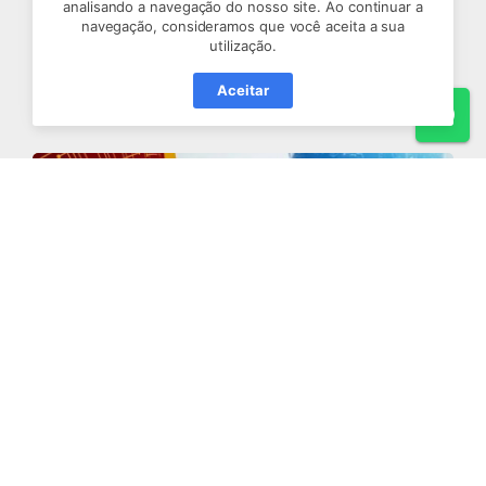
analisando a navegação do nosso site. Ao continuar a
navegação, consideramos que você aceita a sua
utilização.
A IA vai substituir gestores? Não. Mas vai
substituir quem não souber usá-la.
Aceitar
Wh
Um ensaio sobre Inteligência Artificial,
Capitalismo e o próximo estágio do
desenvolvimento humano